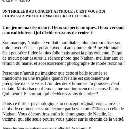
€
4.99
–
€
9.90
de
prix :
UN THRILLER AU CONCEPT ATYPIQUE : C’EST VOUS QUI
€4.99
CHOISISSEZ PAR OÙ COMMENCER LA LECTURE…
à
€9.90
Une jeune mariée meurt. Deux suspects uniques. Deux versions
contradictoires. Qui déciderez-vous de croire ?
Son mariage, Natalie le voulait inoubliable, alors immortaliser son
union avec Elias en posant avec lui au sommet de Blue Mountain
était peut-être l’idée la plus folle mais aussi la plus évidente. Et qui
de mieux pour assurer la séance photo que Nathan, meilleur ami et
témoin du marié, et accessoirement photographe de mode reconnu ?
Personne n’aurait pu imaginer que cette si belle journée se
transforme en une tragédie quand Natalie est soudainement
précipitée dans le vide. L’un des deux hommes l’a poussée, c’est
certain. Mais chacun d’eux clame son innocence et accuse l’autre.
Qui ment ? Et surtout, qui déciderez-vous de croire ?
Dans ce thriller psychologique au concept original, vous aurez le
choix de commencer votre lecture par la version d’Elias ou celle de
Nathan. Vous découvrirez enfin le témoignage de Natalie, la
victime, qui elle seule pourra vous guider sur le chemin de la vérité.
Votre intime conviction aura-t-elle été la bonne ?