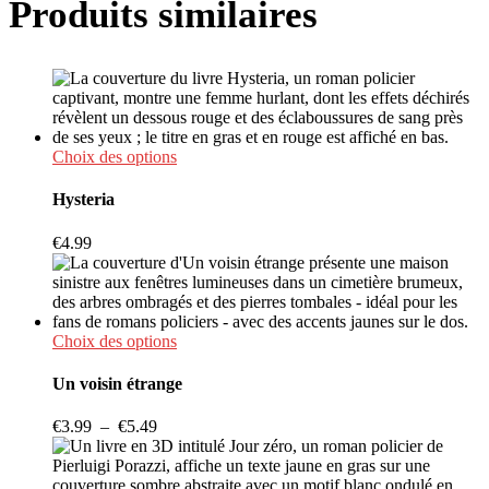
Produits similaires
Ce
Choix des options
produit
a
Hysteria
plusieurs
variations.
€
4.99
Les
options
peuvent
être
choisies
Ce
Choix des options
sur
produit
la
a
Un voisin étrange
page
plusieurs
du
variations.
Plage
€
3.99
–
€
5.49
produit
Les
de
options
prix :
peuvent
€3.99