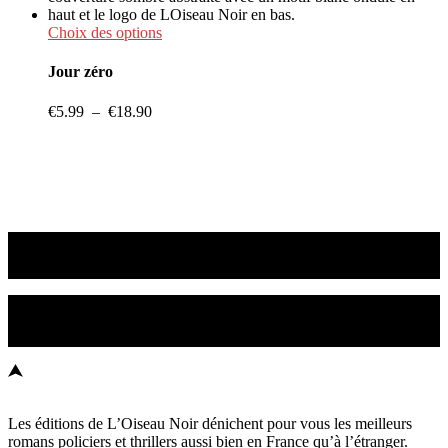
être
à
choisies
€5.49
Ce
Choix des options
sur
produit
la
a
Jour zéro
page
plusieurs
du
variations.
Plage
€
5.99
–
€
18.90
produit
Les
de
options
prix :
peuvent
€5.99
être
à
choisies
€18.90
sur
la
page
du
Les suspense est notre métier
produit
Les meilleurs romans policiers et thrillers sont ici !
L'Oiseau Noir © 2023
Les éditions de L’Oiseau Noir dénichent pour vous les meilleurs
romans policiers et thrillers aussi bien en France qu’à l’étranger.