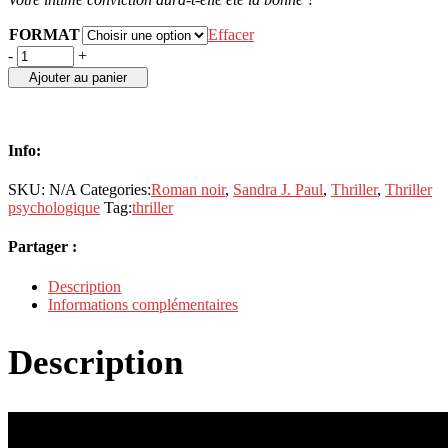
FORMAT
Effacer
Quelqu'un
-
+
ment
Ajouter au panier
quantity
Info:
SKU:
N/A
Categories:
Roman noir
,
Sandra J. Paul
,
Thriller
,
Thriller
psychologique
Tag:
thriller
Partager :
Description
Informations complémentaires
Description