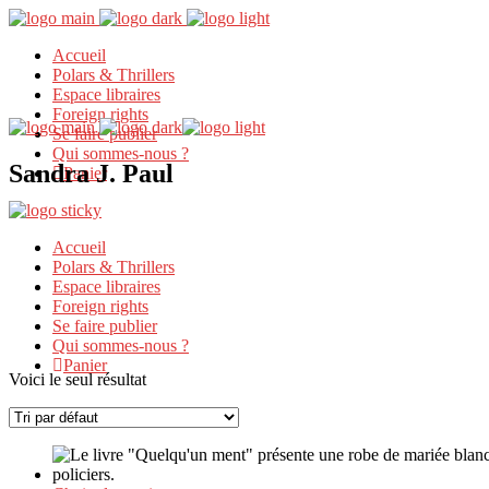
Accueil
Polars & Thrillers
Espace libraires
Foreign rights
Se faire publier
Qui sommes-nous ?
Sandra J. Paul
Panier
Accueil
Polars & Thrillers
Espace libraires
Foreign rights
Se faire publier
Qui sommes-nous ?
Panier
Voici le seul résultat