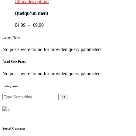
Ce
Choix des options
produit
a
Quelqu’un ment
plusieurs
variations.
Plage
€
4.99
–
€
9.90
Les
de
options
prix :
Latest News
peuvent
€4.99
être
à
No posts were found for provided query parameters.
choisies
€9.90
sur
la
Read Side Posts
page
du
No posts were found for provided query parameters.
produit
Instagram
Search
for:
Social Contacts