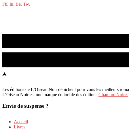
Fb.
In.
Be.
Tw.
Les suspense est notre métier
Les meilleurs romans policiers et thrillers sont ici !
L'Oiseau Noir © 2023
Les éditions de L’Oiseau Noir dénichent pour vous les meilleurs romans 
L’Oiseau Noir est une marque éditoriale des éditions
Chambre Noire.
Envie de suspense ?
Accueil
Livres