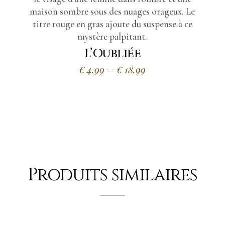
L’Oubliée
Plage
€
4.99
–
€
18.99
de
prix :
€4.99
à
€18.99
Produits similaires