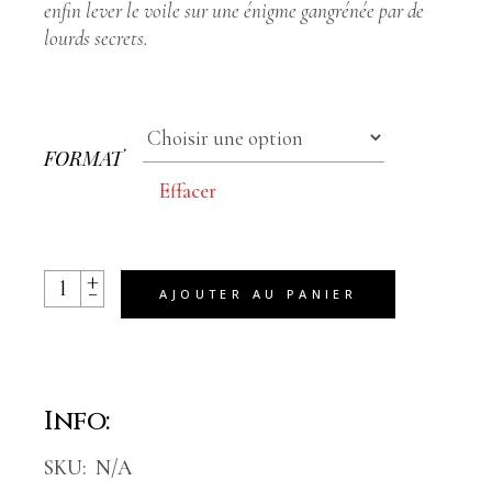
enfin lever le voile sur une énigme gangrénée par de
lourds secrets.
FORMAT
Effacer
+
Notre Petit Secret quantity
-
AJOUTER AU PANIER
Info:
SKU:
N/A