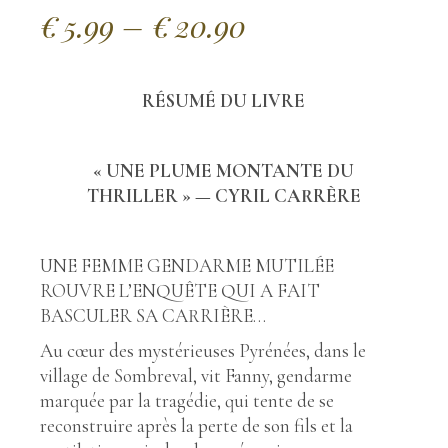
Plage
€
5.99
–
€
20.90
de
prix :
RÉSUMÉ DU LIVRE
€5.99
à
€20.90
« UNE PLUME MONTANTE DU
THRILLER » — CYRIL CARRÈRE
UNE FEMME GENDARME MUTILÉE
ROUVRE L’ENQUÊTE QUI A FAIT
BASCULER SA CARRIÈRE…
Au cœur des mystérieuses Pyrénées, dans le
village de Sombreval, vit Fanny, gendarme
marquée par la tragédie, qui tente de se
reconstruire après la perte de son fils et la