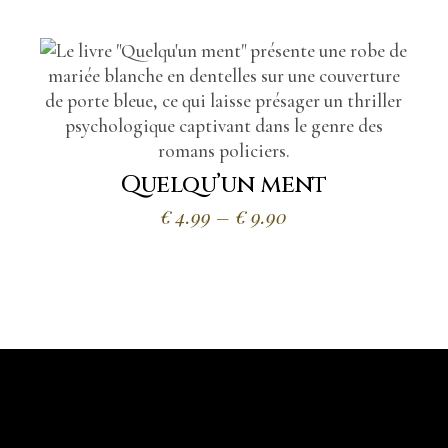
€5.99
à
€20.90
Quelqu’un ment
Plage
€
4.99
–
€
9.90
de
prix :
€4.99
à
€9.90