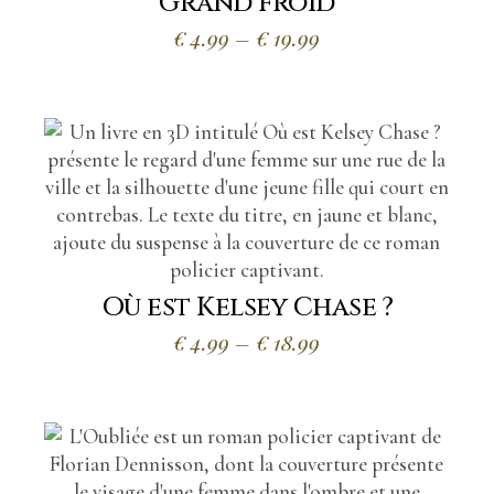
Grand froid
Plage
€
4.99
–
€
19.99
de
prix :
€4.99
à
€19.99
Où est Kelsey Chase ?
Plage
€
4.99
–
€
18.99
de
prix :
€4.99
à
€18.99