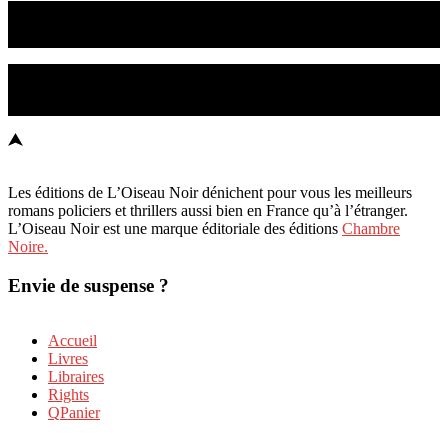
Les suspense est notre métier
Les meilleurs romans policiers et thrillers sont ici !
L'Oiseau Noir © 2023
Les éditions de L’Oiseau Noir dénichent pour vous les meilleurs
romans policiers et thrillers aussi bien en France qu’à l’étranger.
L’Oiseau Noir est une marque éditoriale des éditions
Chambre
Noire.
Envie de suspense ?
Accueil
Livres
Libraires
Rights
Panier