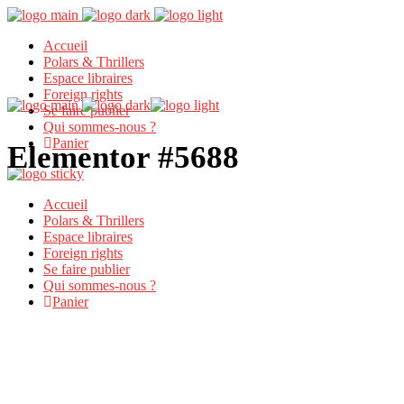
Accueil
Polars & Thrillers
Espace libraires
Foreign rights
Se faire publier
Qui sommes-nous ?
Panier
Elementor #5688
Accueil
Polars & Thrillers
Espace libraires
Foreign rights
Se faire publier
Qui sommes-nous ?
Panier