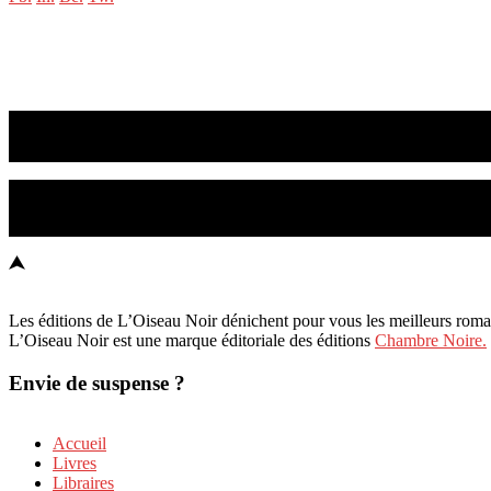
Les suspense est notre métier
Les meilleurs romans policiers et thrillers sont ici !
L'Oiseau Noir © 2023
Les éditions de L’Oiseau Noir dénichent pour vous les meilleurs romans 
L’Oiseau Noir est une marque éditoriale des éditions
Chambre Noire.
Envie de suspense ?
Accueil
Livres
Libraires