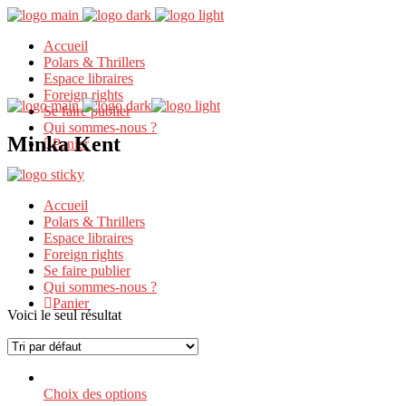
Accueil
Polars & Thrillers
Espace libraires
Foreign rights
Se faire publier
Qui sommes-nous ?
Minka Kent
Panier
Accueil
Polars & Thrillers
Espace libraires
Foreign rights
Se faire publier
Qui sommes-nous ?
Panier
Voici le seul résultat
Ce
Choix des options