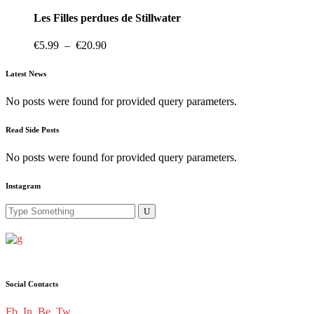
produit
a
Les Filles perdues de Stillwater
plusieurs
variations.
Plage
€
5.99
–
€
20.90
Les
de
options
prix :
Latest News
peuvent
€5.99
être
à
No posts were found for provided query parameters.
choisies
€20.90
sur
la
Read Side Posts
page
du
No posts were found for provided query parameters.
produit
Instagram
Search
for:
Social Contacts
Fb.
In.
Be.
Tw.